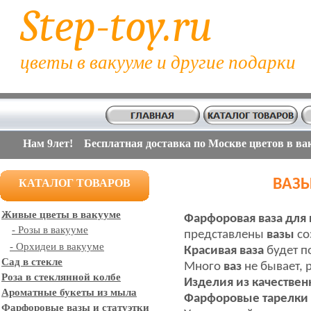
Step-toy.ru
цветы в вакууме и другие подарки
Нам 9лет! Бесплатная доставка по Москве цветов в ва
ВАЗЫ
КАТАЛОГ ТОВАРОВ
Живые цветы в вакууме
Фарфоровая ваза
для 
- Розы в вакууме
представлены
вазы
со
- Орхидеи в вакууме
Красивая
ваза
будет 
Сад в стекле
Много
ваз
не бывает, р
Роза в стеклянной колбе
Изделия из качестве
Ароматные букеты из мыла
Фарфоровые тарелки 
Фарфоровые вазы и статуэтки