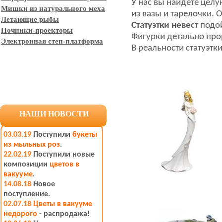
У нас вы найдете цел
Мишки из натурального меха
из вазы и тарелочки.
Летающие рыбы
Статуэтки невест
подо
Ночники-проекторы
Фигурки детально про
Электронная степ-платформа
В реальности статуэтк
НАШИ НОВОСТИ
03.03.19
Поступили
букеты
из мыльных роз
.
22.02.19
Поступили новые
композиции
цветов в
вакууме
.
14.08.18
Новое
поступление.
02.07.18
Цветы в вакууме
недорого
- распродажа!